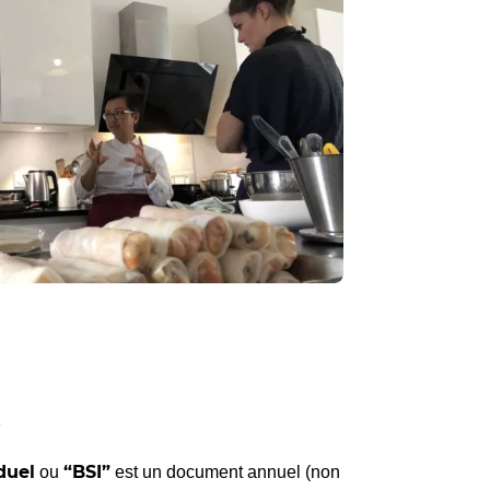
?
duel
“BSI”
ou
est un document annuel (non