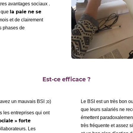
autres avantages sociaux .
la paie ne se
é que
ois et de clairement
es phases de
Est-ce efficace ?
s avez un mauvais BSI ;o)
Le BSI est un très bon ou
que leurs salariés ne rec
ns les entreprises qui ont
émettent paradoxalement 
ociale » forte
très fréquente et assez 
llaborateurs. Les