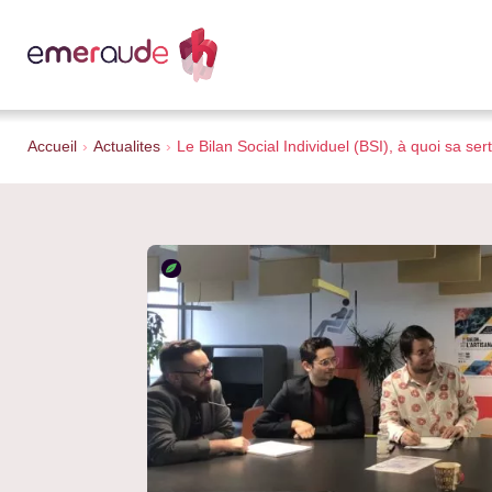
Accueil
›
Actualites
›
Le Bilan Social Individuel (BSI), à quoi sa ser