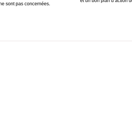
et un bon plan d’action 
 ne sont pas concernées.