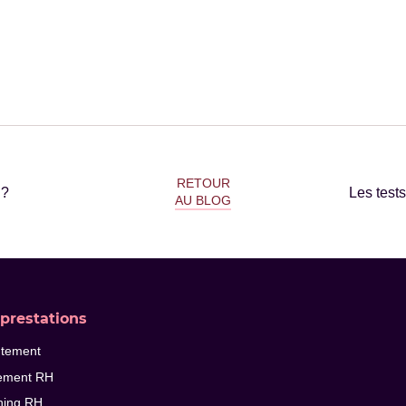
RETOUR
 ?
Les tests
AU BLOG
prestations
utement
ement RH
hing RH