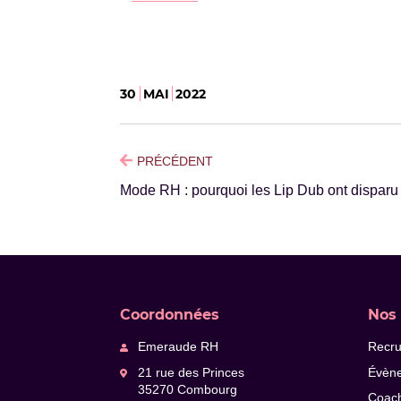
30
MAI
2022
PRÉCÉDENT
Mode RH : pourquoi les Lip Dub ont disparu
Coordonnées
Nos 
Emeraude RH
Recr
21 rue des Princes
Évèn
35270 Combourg
Coac